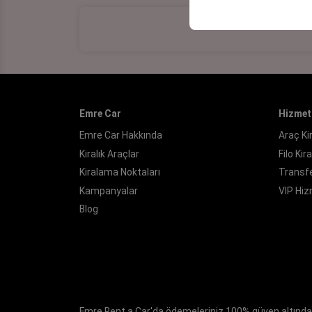
Emre Car
Hizmet
Emre Car Hakkında
Araç K
Kiralık Araçlar
Filo Ki
Kiralama Noktaları
Transfe
Kampanyalar
VIP Hi
Blog
Emre Rent a Car'da ödemeleriniz 100% güven altında