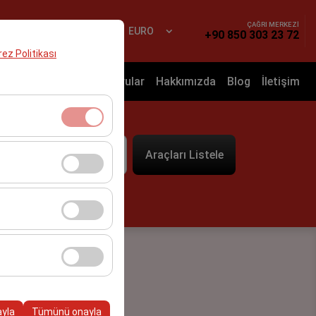
ÇAĞRI MERKEZİ
Yap
TR
EURO
+90 850 303 23 72
erez Politikası
nyalar
Sık Sorulan Sorular
Hakkımızda
Blog
İletişim
t
klidir. Devre dışı
Araçları Listele
09:00
cı davranışları) analiz
tirmek için kullanılır.
kampanyalarımızın
, platformdaki
ayla
Tümünü onayla