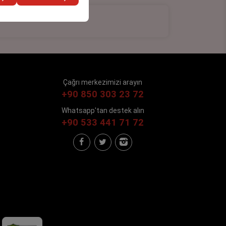
Çağrı merkezimizi arayın
+90 850 303 23 72
Whatsapp'tan destek alın
+90 533 441 71 72