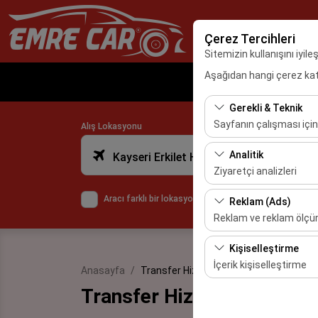
Çerez Tercihleri
Sitemizin kullanışını iyil
Aşağıdan hangi çerez kateg
An
Gerekli & Teknik
Sayfanın çalışması için
Alış Lokasyonu
Bu çerezler sitenin doğr
Analitik
Kayseri Erkilet Havalimanı
bırakılamaz.
Ziyaretçi analizleri
Bu çerezler, sitemizin na
Aracı farklı bir lokasyona bırakacağım
Reklam (Ads)
etmemizi sağlar. Bu veri
Reklam ve reklam ölç
Bu çerezler, size ilgi 
Kişiselleştirme
etkinliğini (gösterim sa
İçerik kişiselleştirme
Anasayfa
Transfer Hizmetleri
Transfer Hizmetleri
Bu çerezler, kullanıcı a
deneyiminizin tutarlılığı