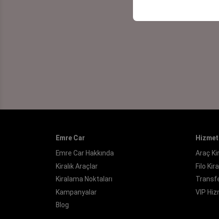
Emre Car
Hizmet
Emre Car Hakkında
Araç K
Kiralık Araçlar
Filo Ki
Kiralama Noktaları
Transfe
Kampanyalar
VIP Hi
Blog