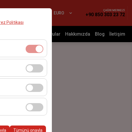
ÇAĞRI MERKEZİ
Yap
TR
EURO
+90 850 303 23 72
erez Politikası
nyalar
Sık Sorulan Sorular
Hakkımızda
Blog
İletişim
klidir. Devre dışı
cı davranışları) analiz
tirmek için kullanılır.
kampanyalarımızın
, platformdaki
ayla
Tümünü onayla