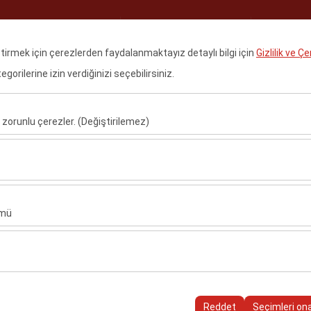
Rezervasyonlarım
Giriş 
eştirmek için çerezlerden faydalanmaktayız detaylı bilgi için
Gizlilik ve Ç
orilerine izin verdiğinizi seçebilirsiniz.
asayfa
Araçlar
Kiralama Noktaları
Filo Kiralama
Kampa
 zorunlu çerezler. (Değiştirilemez)
REZERVASYONUM
u şekilde çalışması, güvenlik, oturum yönetimi ve temel işlevler için gere
Lütfen Rezervasyon numaranızı ve Rezervasyon
sıl kullanıldığını (ziyaretçi sayısı, en çok ziyaret edilen sayfalar, kullanı
sırasında belirttiğiniz e-mail adresini giriniz.
ler, web sitesi performansını ölçmek ve kullanıcı deneyimini sürekli iyileş
ümü
Rezervasyon No
alanlarınıza uygun kişiselleştirilmiş reklamlar göstermemize ve reklam 
yısı, tıklama oranı) ölçmemize olanak tanır.
E-Posta Adresiniz
rayüzü ayarlarınızı, dil tercihinizi ve diğer yapılandırmalarınızı koruyarak
nı ve sürekliliğini sağlamak amacıyla kullanılır.
Reddet
Seçimleri on