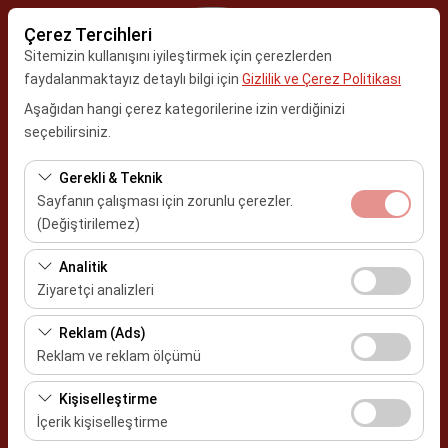
Çerez Tercihleri
Sitemizin kullanışını iyileştirmek için çerezlerden
faydalanmaktayız detaylı bilgi için
Gizlilik ve Çerez Politikası
Aşağıdan hangi çerez kategorilerine izin verdiğinizi
Alış Lokasyonu
seçebilirsiniz.
Kayseri Erkilet Havalimanı
Gerekli & Teknik
Sayfanın çalışması için zorunlu çerezler.
Aracı farklı bir lokasyona bırakacağım
(Değiştirilemez)
Alış Tarih & Saat
Bu çerezler sitenin doğru şekilde çalışması, güvenlik,
Analitik
oturum yönetimi ve temel işlevler için gereklidir. Devre
Ziyaretçi analizleri
09:00
dışı bırakılamaz.
Bu çerezler, sitemizin nasıl kullanıldığını (ziyaretçi sayısı,
Reklam (Ads)
Bırakış Tarih & Saat
en çok ziyaret edilen sayfalar, kullanıcı davranışları)
Reklam ve reklam ölçümü
analiz etmemizi sağlar. Bu veriler, web sitesi
09:00
Bu çerezler, size ilgi alanlarınıza uygun kişiselleştirilmiş
performansını ölçmek ve kullanıcı deneyimini sürekli
Kişiselleştirme
reklamlar göstermemize ve reklam kampanyalarımızın
iyileştirmek için kullanılır.
İçerik kişiselleştirme
etkinliğini (gösterim sayısı, tıklama oranı) ölçmemize