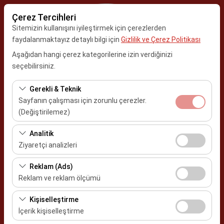
Çerez Tercihleri
Sitemizin kullanışını iyileştirmek için çerezlerden
faydalanmaktayız detaylı bilgi için
Gizlilik ve Çerez Politikası
Aşağıdan hangi çerez kategorilerine izin verdiğinizi
Alış Lokasyonu
seçebilirsiniz.
Kayseri Erkilet Havalimanı
Gerekli & Teknik
Sayfanın çalışması için zorunlu çerezler.
Aracı farklı bir lokasyona bırakacağım
(Değiştirilemez)
Alış Tarih & Saat
Bu çerezler sitenin doğru şekilde çalışması, güvenlik,
Analitik
oturum yönetimi ve temel işlevler için gereklidir. Devre
Ziyaretçi analizleri
09:00
dışı bırakılamaz.
Bu çerezler, sitemizin nasıl kullanıldığını (ziyaretçi sayısı,
Reklam (Ads)
Bırakış Tarih & Saat
en çok ziyaret edilen sayfalar, kullanıcı davranışları)
Reklam ve reklam ölçümü
analiz etmemizi sağlar. Bu veriler, web sitesi
09:00
Bu çerezler, size ilgi alanlarınıza uygun kişiselleştirilmiş
performansını ölçmek ve kullanıcı deneyimini sürekli
Kişiselleştirme
reklamlar göstermemize ve reklam kampanyalarımızın
iyileştirmek için kullanılır.
İçerik kişiselleştirme
etkinliğini (gösterim sayısı, tıklama oranı) ölçmemize