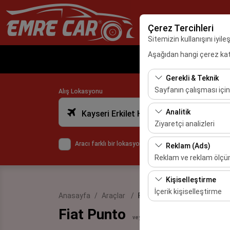
Çerez Tercihleri
Sitemizin kullanışını iyil
Aşağıdan hangi çerez kateg
An
Gerekli & Teknik
Sayfanın çalışması için
Alış Lokasyonu
Bu çerezler sitenin doğr
Analitik
Kayseri Erkilet Havalimanı
bırakılamaz.
Ziyaretçi analizleri
Bu çerezler, sitemizin na
Aracı farklı bir lokasyona bırakacağım
Reklam (Ads)
etmemizi sağlar. Bu veri
Reklam ve reklam ölç
Bu çerezler, size ilgi 
Kişiselleştirme
etkinliğini (gösterim sa
İçerik kişiselleştirme
Anasayfa
Araçlar
Fiat Punto
Fiat Punto
Bu çerezler, kullanıcı a
veya benzeri
deneyiminizin tutarlılığı