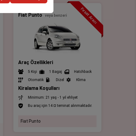
Fırsat Aracı
Kompakt
Fiat Punto
veya benzeri
Araç Özellikleri
5 Kişi
1 Bagaj
Hatchback
Otomatik
Dizel
Klima
Kiralama Koşulları
Minimum: 21 yaş - 1 yıl ehliyet
Bu araç için 14 ¤ teminat alınmaktadır.
Fiat Punto