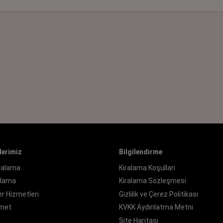
lerimiz
Bilgilendirme
iralama
Kiralama Koşulları
ralama
Kiralama Sözleşmesi
r Hizmetleri
Gizlilik ve Çerez Politikası
zmet
KVKK Aydınlatma Metni
Site Haritası