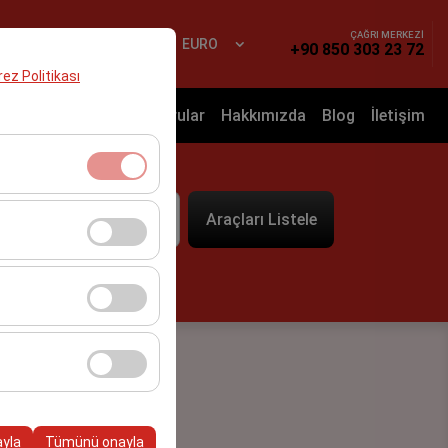
ÇAĞRI MERKEZİ
Yap
TR
EURO
+90 850 303 23 72
erez Politikası
nyalar
Sık Sorulan Sorular
Hakkımızda
Blog
İletişim
t
klidir. Devre dışı
Araçları Listele
09:00
cı davranışları) analiz
tirmek için kullanılır.
kampanyalarımızın
, platformdaki
ayla
Tümünü onayla