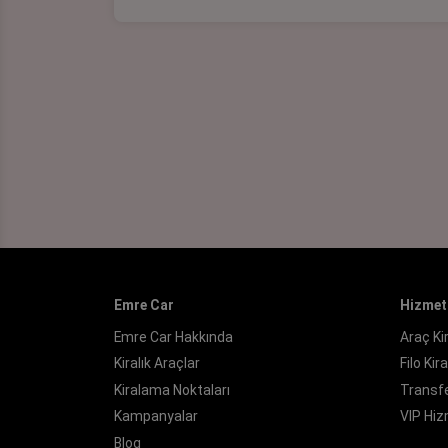
Emre Car
Hizmet
Emre Car Hakkında
Araç K
Kiralık Araçlar
Filo Ki
Kiralama Noktaları
Transfe
Kampanyalar
VIP Hi
Blog