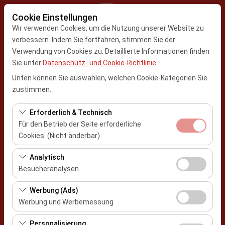
Cookie Einstellungen
Wir verwenden Cookies, um die Nutzung unserer Website zu
verbessern. Indem Sie fortfahren, stimmen Sie der
Verwendung von Cookies zu. Detaillierte Informationen finden
Abholstation
Sie unter
Datenschutz- und Cookie-Richtlinie
.
Kayseri Erkilet Flughafen
Unten können Sie auswählen, welchen Cookie-Kategorien Sie
zustimmen.
Eine andere Rückgabestation auswählen
Erforderlich & Technisch
Für den Betrieb der Seite erforderliche
Abholdatum & Zeit
Cookies. (Nicht änderbar)
09:00
Diese Cookies sind für das ordnungsgemäße
Analytisch
Funktionieren der Website, die Sicherheit, die
Besucheranalysen
Rückgabedatum & Zeit
Sitzungsverwaltung und grundlegende Funktionen
Diese Cookies ermöglichen es uns, zu analysieren, wie
erforderlich. Sie können nicht deaktiviert werden.
Werbung (Ads)
09:00
unsere Website genutzt wird (Besucherzahl,
Werbung und Werbemessung
meistbesuchte Seiten, Nutzerverhalten). Diese Daten
Diese Cookies ermöglichen es uns, Ihnen auf Ihre
werden verwendet, um die Leistung der Website zu
Personalisierung