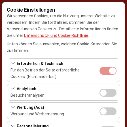
Cookie Einstellungen
Wir verwenden Cookies, um die Nutzung unserer Website zu
verbessern. Indem Sie fortfahren, stimmen Sie der
Verwendung von Cookies zu. Detaillierte Informationen finden
Abholstation
Sie unter
Datenschutz- und Cookie-Richtlinie
.
Kayseri Erkilet Flughafen
Unten können Sie auswählen, welchen Cookie-Kategorien Sie
zustimmen.
Eine andere Rückgabestation auswählen
Konya Flughafen
Erforderlich & Technisch
Für den Betrieb der Seite erforderliche
Abholdatum & Zeit
Cookies. (Nicht änderbar)
09:00
Diese Cookies sind für das ordnungsgemäße
Analytisch
Funktionieren der Website, die Sicherheit, die
Besucheranalysen
Rückgabedatum & Zeit
Sitzungsverwaltung und grundlegende Funktionen
Diese Cookies ermöglichen es uns, zu analysieren, wie
erforderlich. Sie können nicht deaktiviert werden.
Werbung (Ads)
09:00
unsere Website genutzt wird (Besucherzahl,
Werbung und Werbemessung
meistbesuchte Seiten, Nutzerverhalten). Diese Daten
Diese Cookies ermöglichen es uns, Ihnen auf Ihre
werden verwendet, um die Leistung der Website zu
Personalisierung